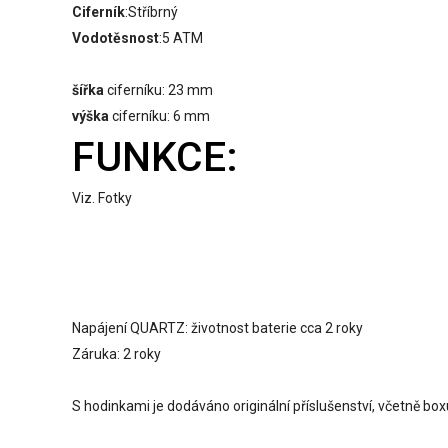
Ciferník
:Stříbrný
Vodotěsnost
:5 ATM
šířka
ciferníku: 23 mm
výška
ciferníku: 6 mm
FUNKCE:
Viz. Fotky
Napájení QUARTZ: životnost baterie cca 2 roky
Záruka: 2 roky
S hodinkami je dodáváno originální příslušenství, včetně boxu