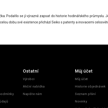
ka. Podařilo se jí výrazně zapsat do historie hodinářského průmyslu. 
 celou dobu své existence přichází Seiko s patenty a inovacemi celosvě
Ostatní
Můj účet
Výrobci
Můj účet
Akční nabídka
Historie objednávek
 podmínky
Napište nám
Seznam přání
údajů
Novinky