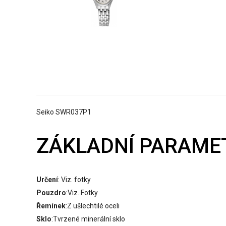
Seiko SWR037P1
ZÁKLADNÍ PARAME
Určení
: Viz. fotky
Pouzdro
:Viz. Fotky
Řemínek
:Z ušlechtilé oceli
Sklo
:Tvrzené minerální sklo