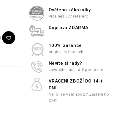
Ověřeno zákazníky
Více než 677 referencí
Doprava ZDARMA
100% Garance
originality hodinek
Nevíte si rady?
zavolejte nám, rádi poradíme
VRÁCENÍ ZBOŽÍ DO 14-ti
DNÍ
Nelíbí se Vám zboží? Zašlete ho
zpět