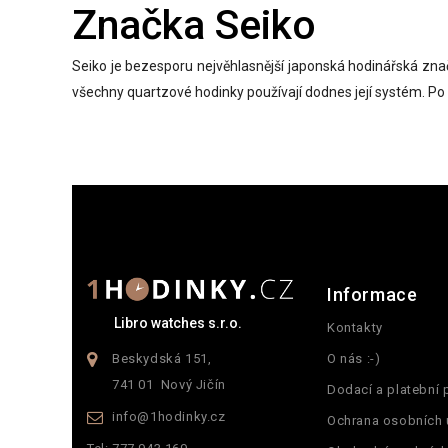
Značka Seiko
Seiko je bezesporu nejvěhlasnější japonská hodinářská znač
všechny quartzové hodinky používají dodnes její systém. Po
Informace
Libro watches s.r.o.
Kontakty
O nás :-)
Beskydská 151,
741 01 Nový Jičín
Dodací a platební
info@1hodinky.cz
Ochrana osobních 